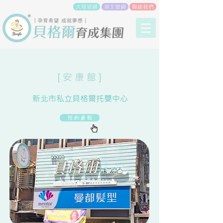
大陸官網
英文官網
聯絡我們
[ 安 康 館 ]
新北市私立貝格爾托嬰中心
預 約 參 觀