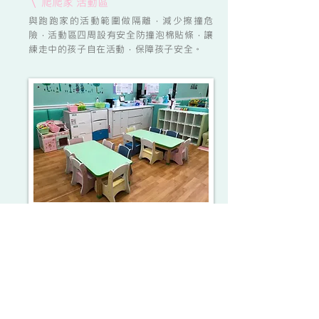
\ 爬爬家 活動區
與跑跑家的活動範圍做隔離，減少擦撞危
險，活動區四周設有安全防撞泡棉貼條，讓
練走中的孩子自在活動，保障孩子安全。
\ 跑跑家 活動區
寬敞的活動區讓孩子自由探索、自在遊戲，
並規劃一隅為閱讀區，讓孩子能夠在其中享
受閱讀與聽故事的樂趣，另外，設有兒童專
用洗手間，讓適齡的孩子學習生活自理。