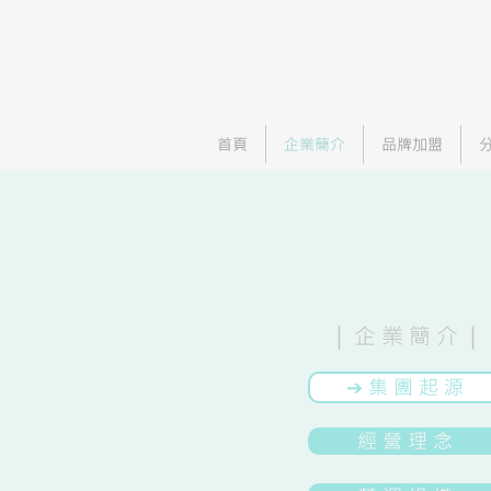
首頁
企業簡介
品牌加盟
​| 企 業 簡 介 |
➔ 集 團 起 源
經 營 理 念