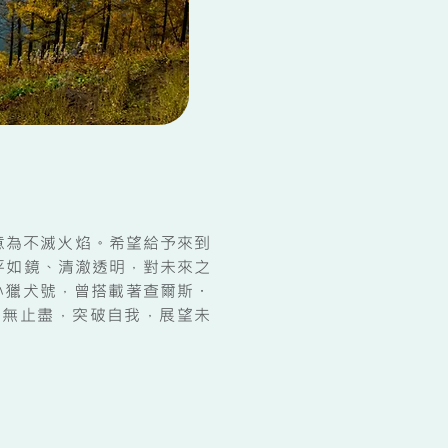
意為不滅火焰。希望給予來到
平如鏡、清澈透明，對未來之
小獵犬號，曾搭載著查爾斯・
學無止盡，突破自我，展望未