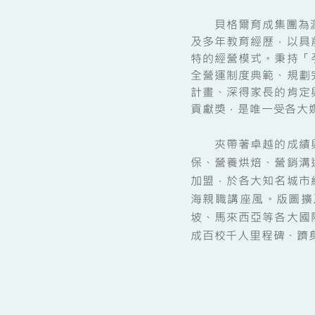
貝格爾育成集團為源自
及多年教育經歷，以具
特的經營模式。秉持「
全營運制度典範、規劃
計畫、深得家長的肯定
貢獻獎，是唯一受各大
夾帶著卓越的成績與
保、營養烘焙、營銷溝
加盟，於各大知名城市
海親職講座風。版圖擴
坡、馬來西亞等各大國
成百校千人里程碑、躋