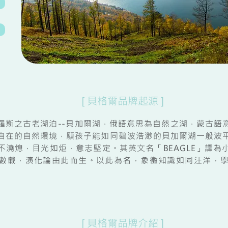
[ 貝格爾品牌起源 ]
羅斯之古老湖泊--貝加爾湖，俄語意思為自然之湖，蒙古語
自在的自然環境，願孩子能如同碧波浩渺的貝加爾湖一般波
不澆熄，目光如炬，意志堅定。其英文名「BEAGLE」譯為
數載，演化論由此而生。以此為名，象徵知識如同汪洋，
[ 貝格爾品牌介紹 ]