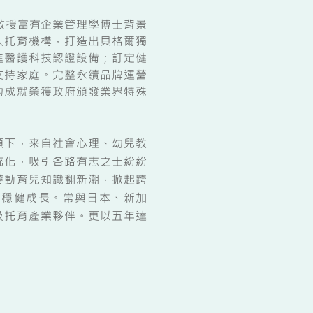
教授富有企業管理學博士背景
入托育機構，打造出貝格爾獨
進醫護科技認證設備；訂定健
支持家庭。完整永續品牌運營
的成就榮獲政府頒發業界特殊
下，来自社會心理、幼兒教
統化，吸引各路有志之士紛紛
帶動育兒知識翻新潮，掀起跨
、穩健成長。常與日本、新加
及托育產業夥伴。更以五年達