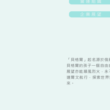
營 運 組 織
企 業 展 望
「貝格爾」起名源於俄
貝格爾的孩子一個自由
展望亦能順風烈火，永
達爾文航行，探索世界
來。