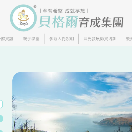
分館資訊
親子學堂
參觀入托說明
貝氏發展師資培訓
餐