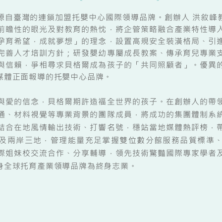
臺灣的連鎖加盟托嬰中心國際領導品牌。創辦人 洪敘峰
前瞻性的眼光及對教育的熱忱，將企管策略融合產業特性導
孕育希望，成就夢想」的理念，設置高規安全裝潢格局、引
完善人才培訓方針；研發嬰幼專屬成長教案、傳承育兒專業
與信賴，爭相尋求貝格爾成為孩子的「共同照顧者」。優異
媒體正面報導的托嬰中心品牌。
愛的信念，貝格爾期許造福全世界的孩子。在創辦人的帶領
通、材料視覺等專業背景的團隊成員，將成功的集團體制系
結合在地風情輸出技術、打響名號，穩站當地媒體熱評榜，
及兩岸三地，管理能量充足掌握雙位數分館服務品質標準
際姐妹校交流合作、分享輔導，領先技術驚豔國際專家學者
身全球托育產業領導品牌為終身志業。