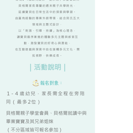
貝格爾家長專屬的週末親子共學時光，
延續寶貝在日常生活中的探索與學習。
由富有經驗的專業外師帶領，
結合貝氏五大
領域與主題式設計，
以「刺激、引導、持續」為核心理念，
讓寶貝循序漸進的體驗多元主題與感官互
動，激發寶貝的好奇心與潛能，
在互動遊戲與探索中
自在接觸多元文化、開
拓視野，快樂成長。
｜活動說明｜
１-４歲幼兒，家長需全程在旁陪
同（最多2位）
貝格爾親子學堂會員、貝格爾就讀中與
畢業寶寶及其兄弟姐妹
（不分區域皆可報名參加）