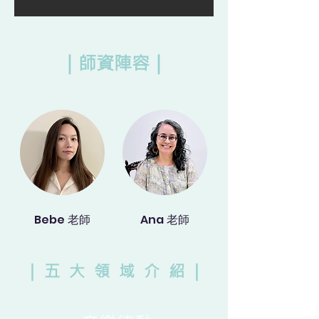
｜師資陣容｜
Bebe 老師
Ana 老師
｜ 五 大 領 域 介 紹 ｜