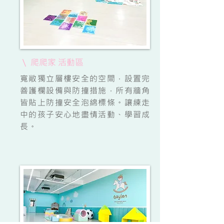
\ 爬爬家 活動區
寬敞獨立層樓安全的空間，設置完
善護欄設備與防撞措施，所有牆角
皆貼上防撞安全泡綿標條。讓練走
中的孩子安心地盡情活動、學習成
長。