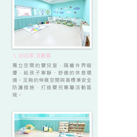
\ 幼幼家 活動區
獨立空間的嬰兒室，隔離外界喧
擾，給孩子寧靜、舒適的休息環
境。足夠的伸展空間與高標準安全
防護措施，打造嬰兒專屬活動區
域。