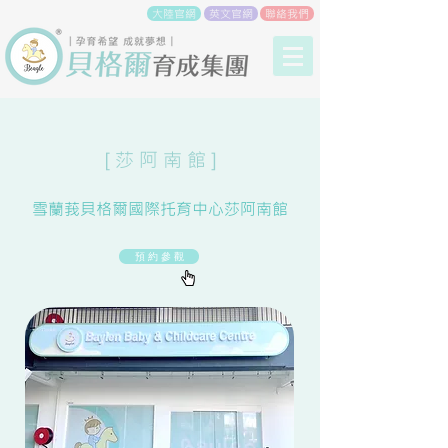
大陸官網
英文官網
聯絡我們
[ 莎 阿 南 館 ]
雪蘭莪貝格爾國際托育中心莎阿南館
預 約 參 觀